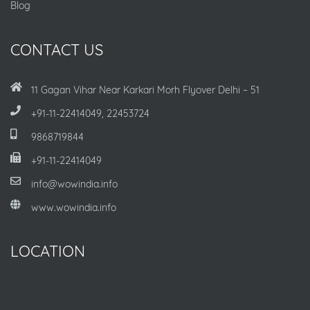
Blog
CONTACT US
11 Gagan Vihar Near Karkari Morh Flyover Delhi – 51
+91-11-22414049, 22453724
9868719844
+91-11-22414049
info@wowindia.info
www.wowindia.info
LOCATION