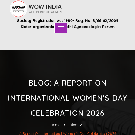
Society Registration Act 1980- Reg. No. S/66162/2009
Sister organization of
Delhi Gynaecologist Forum
BLOG: A REPORT ON
INTERNATIONAL WOMEN’S DAY
CELEBRATION 2026
Home
Blog
A Report On International Women’s Day Celebration 2026