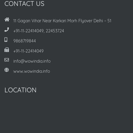
CONTACT US
11 Gagan Vihar Near Karkari Morh Flyover Delhi – 51
+91-11-22414049, 22453724
9868719844
+91-11-22414049
info@wowindia.info
www.wowindia.info
LOCATION