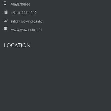
9868719844
+91-11-22414049
info@wowindia.info
www.wowindia.info
LOCATION