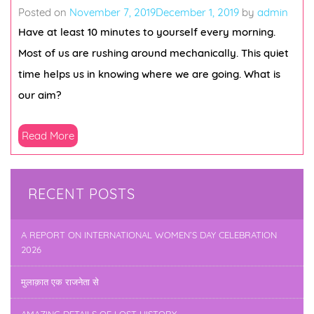
Posted on
November 7, 2019
December 1, 2019
by
admin
Have at least 10 minutes to yourself every morning.
Most of us are rushing around mechanically. This quiet
time helps us in knowing where we are going. What is
our aim?
Read More
RECENT POSTS
A REPORT ON INTERNATIONAL WOMEN’S DAY CELEBRATION
2026
मुलाक़ात एक राजनेता से