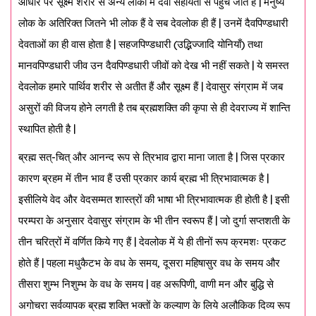
आधार पर सूक्ष्म शरीर से अन्य लोकों में दैवी सहायता से पहुँच जाते हैं | मनुष्य
लोक के अतिरिक्त जितने भी लोक हैं वे सब देवलोक ही हैं | उनमें दैवपिण्डधारी
देवताओं का ही वास होता है | सहजपिण्डधारी (उद्भिज्जादि योनियाँ) तथा
मानवपिण्डधारी जीव उन दैवपिण्डधारी जीवों को देख भी नहीं सकते | ये समस्त
देवलोक हमारे पार्थिव शरीर से अतीत हैं और सूक्ष्म हैं | देवासुर संग्राम में जब
असुरों की विजय होने लगती है तब ब्रह्मशक्ति की कृपा से ही देवराज्य में शान्ति
स्थापित होती है |
ब्रह्म सत्-चित् और आनन्द रूप से त्रिभाव द्वारा माना जाता है | जिस प्रकार
कारण ब्रहम में तीन भाव हैं उसी प्रकार कार्य ब्रह्म भी त्रिभावात्मक है |
इसीलिये वेद और वेदसम्मत शास्त्रों की भाषा भी त्रिभावात्मक ही होती है | इसी
परम्परा के अनुसार देवासुर संग्राम के भी तीन स्वरूप हैं | जो दुर्गा सप्तशती के
तीन चरित्रों में वर्णित किये गए हैं | देवलोक में ये ही तीनों रूप क्रमशः प्रकट
होते हैं | पहला मधुकैटभ के वध के समय, दूसरा महिषासुर वध के समय और
तीसरा शुम्भ निशुम्भ के वध के समय | वह अरूपिणी, वाणी मन और बुद्धि से
अगोचरा सर्वव्यापक ब्रह्म शक्ति भक्तों के कल्याण के लिये अलौकिक दिव्य रूप