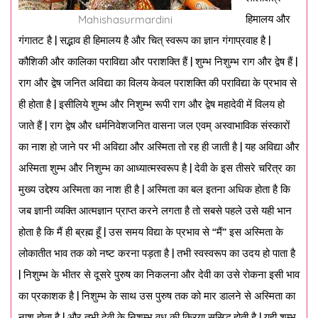
हिमालय और
Mahishasurmardini
गंगातट है | सद्भाव ही हिमालय है और चित् स्वरूप का ज्ञान गंगाप्रवाह है |
कौशिकी और कालिका पराविद्या और पराशक्ति हैं | शुम्भ निशुम्भ राग और द्वेष हैं |
राग और द्वेष जनित अविद्या का विलय केवल पराशक्ति की पराविद्या के प्रभाव से
ही होता है | इसीलिये शुम्भ और निशुम्भ रूपी राग और द्वेष महादेवी में विलय हो
जाते हैं | राग द्वेष और धर्मनिवेशजनित वासना जल एवम् अस्वाभाविक संस्कारों
का नाश हो जाने पर भी अविद्या और अस्मिता तो रह ही जाती है | यह अविद्या और
अस्मिता शुम्भ और निशुम्भ का आध्यात्मस्वरूप है | देवी के इस तीसरे चरित्र का
मुख्य उद्देश्य अस्मिता का नाश ही है | अस्मिता का बल इतना अधिक होता है कि
जब ज्ञानी व्यक्ति आत्मज्ञान प्राप्त करने लगता है तो सबसे पहले उसे यही भान
होता है कि मैं ही ब्रह्म हूँ | उस समय विद्या के प्रभाव से “मैं” इस अस्मिता के
लोकातीत भाव तक को नष्ट करना पड़ता है | तभी स्वस्वरूप का उदय हो पाता है
| निशुम्भ के भीतर से दूसरे पुरुष का निकलना और देवी का उसे रोकना इसी भाव
का प्रकाशक है | निशुम्भ के साथ उस पुरुष तक को मार डालने से अस्मिता का
नाश होता है | और तभी देवी के निशुम्भ वध की क्रिया सुसिद्ध होती है | यही शुम्भ