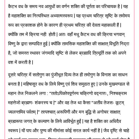
कैटभ वध के समय नव आयुधों का वर्णन शक्ति की पूर्णता का परिचायक है | यह
है महाशक्ति का नित्यस्थित अध्यात्मस्वरूप | यह प्रथम चरित्र सृष्टि के तमोमय
रूप का प्रकाशक होने के कारण ही प्रथम चरित्र की देवता महाकाली हैं |
क्योंकि तम में क्रिया नही होती | अतः वहाँ मधु कैटभ वध की क्रिया भगवान्
विष्णु के द्वारा सम्पादित हुई | क्योंकि तामसिक महाशक्ति की साक्षात् विभूति निद्रा
है, जो समस्त स्थावर जंगमादि सृष्टि से लेकर ब्रह्मादि त्रिमूर्ति तक को अपने
वश में करती है |
दूसरे चरित्र में सतोगुण का पुंजीभूत दिव्य तेज ही तमोगुण के विनाश का साधन
बनता है | महिषासुर वध के लिये विष्णु एवं शिव समुद्यत हुए | उनके मुखमण्डल से
महान तेज निकलने लगा : “ततोऽपिकोपपूर्णस्य चक्रिणो वद्नात्तः, निश्चक्राम
महत्तेजो ब्रह्मणः शंकरस्य च |” और वह तेज था कैसा “अतीव तेजसः कूटम्
ज्वलन्तमिव पर्वतम् |” तत्पश्चात् अरूपिणी और मन बुद्धि से अगोचर साक्षात्
ब्रह्मरूपा जगत् के कल्याण के लिये आविर्भूत हुईं | यह है शक्ति का अधिदैव
स्वरूप | यों पाप और पुण्य की मीमांसा कोई सरल कार्य नहीं है | जैव दृष्टि से चाहे