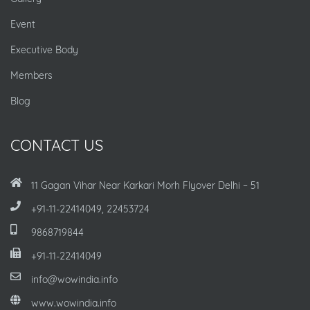
Event
Executive Body
Members
Blog
CONTACT US
11 Gagan Vihar Near Karkari Morh Flyover Delhi – 51
+91-11-22414049, 22453724
9868719844
+91-11-22414049
info@wowindia.info
www.wowindia.info