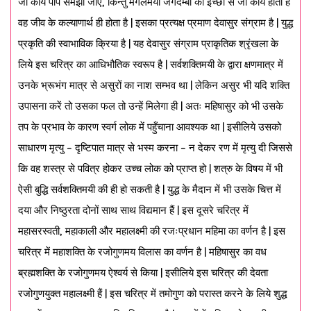
जो कार्य पाप समझा जाए, किन्तु मंगलमयी जगदम्बा की इच्छा से जो कार्य होता है
वह जीव के कल्याणार्थ ही होता है | इसका प्रत्यक्ष प्रमाण देवासुर संग्राम है | युद्ध
प्रकृति की स्वाभाविक क्रिया है | यह देवासुर संग्राम प्राकृतिक श्रृंखला के
लिये इस चरित्र का आधिभौतिक स्वरूप है | सर्वशक्तिमयी के द्वारा क्षणमात्र में
उनके भ्रूभंग मात्र से असुरों का नाश सम्भव था | लेकिन असुर भी यदि शक्ति
उपासना करें तो उसका फल तो उन्हें मिलेगा ही | अतः महिषासुर को भी उसके
तप के प्रभाव के कारण स्वर्ग लोक में पहुँचाना आवश्यक था | इसीलिये उसको
साधारण मृत्यु – दृष्टिपात मात्र से भस्म करना – न देकर रण में मृत्यु दी जिससे
कि वह शस्त्र से पवित्र होकर उच्च लोक को प्राप्त हो | शत्रु के विषय में भी
ऐसी बुद्धि सर्वशक्तिमयी की ही हो सकती है | युद्ध के मैदान में भी उसके चित्त में
दया और निष्ठुरता दोनों साथ साथ विद्यमान हैं | इस दूसरे चरित्र में
महासरस्वती, महाकाली और महालक्ष्मी की रजःप्रधान महिमा का वर्णन है | इस
चरित्र में महाशक्ति के रजोगुणमय विलास का वर्णन है | महिषासुर का वध
ब्रह्मशक्ति के रजोगुणमय ऐश्वर्य से किया | इसीलिये इस चरित्र की देवता
रजोगुणयुक्त महालक्ष्मी हैं | इस चरित्र में तमोगुण को परास्त करने के लिये शुद्ध