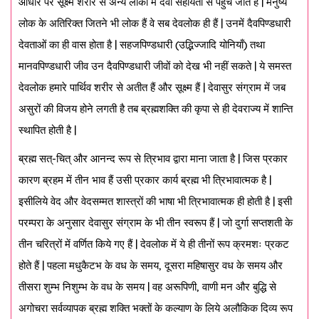
आधार पर सूक्ष्म शरीर से अन्य लोकों में दैवी सहायता से पहुँच जाते हैं | मनुष्य
लोक के अतिरिक्त जितने भी लोक हैं वे सब देवलोक ही हैं | उनमें दैवपिण्डधारी
देवताओं का ही वास होता है | सहजपिण्डधारी (उद्भिज्जादि योनियाँ) तथा
मानवपिण्डधारी जीव उन दैवपिण्डधारी जीवों को देख भी नहीं सकते | ये समस्त
देवलोक हमारे पार्थिव शरीर से अतीत हैं और सूक्ष्म हैं | देवासुर संग्राम में जब
असुरों की विजय होने लगती है तब ब्रह्मशक्ति की कृपा से ही देवराज्य में शान्ति
स्थापित होती है |
ब्रह्म सत्-चित् और आनन्द रूप से त्रिभाव द्वारा माना जाता है | जिस प्रकार
कारण ब्रहम में तीन भाव हैं उसी प्रकार कार्य ब्रह्म भी त्रिभावात्मक है |
इसीलिये वेद और वेदसम्मत शास्त्रों की भाषा भी त्रिभावात्मक ही होती है | इसी
परम्परा के अनुसार देवासुर संग्राम के भी तीन स्वरूप हैं | जो दुर्गा सप्तशती के
तीन चरित्रों में वर्णित किये गए हैं | देवलोक में ये ही तीनों रूप क्रमशः प्रकट
होते हैं | पहला मधुकैटभ के वध के समय, दूसरा महिषासुर वध के समय और
तीसरा शुम्भ निशुम्भ के वध के समय | वह अरूपिणी, वाणी मन और बुद्धि से
अगोचरा सर्वव्यापक ब्रह्म शक्ति भक्तों के कल्याण के लिये अलौकिक दिव्य रूप