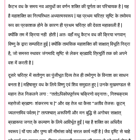
कैटभ वध के समय नव आयुधों का वर्णन शक्ति की पूर्णता का परिचायक है | यह
है महाशक्ति का नित्यस्थित अध्यात्मस्वरूप | यह प्रथम चरित्र सृष्टि के तमोमय
रूप का प्रकाशक होने के कारण ही प्रथम चरित्र की देवता महाकाली हैं |
क्योंकि तम में क्रिया नही होती | अतः वहाँ मधु कैटभ वध की क्रिया भगवान्
विष्णु के द्वारा सम्पादित हुई | क्योंकि तामसिक महाशक्ति की साक्षात् विभूति निद्रा
है, जो समस्त स्थावर जंगमादि सृष्टि से लेकर ब्रह्मादि त्रिमूर्ति तक को अपने
वश में करती है |
दूसरे चरित्र में सतोगुण का पुंजीभूत दिव्य तेज ही तमोगुण के विनाश का साधन
बनता है | महिषासुर वध के लिये विष्णु एवं शिव समुद्यत हुए | उनके मुखमण्डल से
महान तेज निकलने लगा : “ततोऽपिकोपपूर्णस्य चक्रिणो वद्नात्तः, निश्चक्राम
महत्तेजो ब्रह्मणः शंकरस्य च |” और वह तेज था कैसा “अतीव तेजसः कूटम्
ज्वलन्तमिव पर्वतम् |” तत्पश्चात् अरूपिणी और मन बुद्धि से अगोचर साक्षात्
ब्रह्मरूपा जगत् के कल्याण के लिये आविर्भूत हुईं | यह है शक्ति का अधिदैव
स्वरूप | यों पाप और पुण्य की मीमांसा कोई सरल कार्य नहीं है | जैव दृष्टि से चाहे