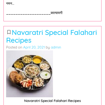
नमन…
___________________कात्यायनी
Navaratri Special Falahari
bookmark_border
Recipes
Posted on
April 20, 2021
by
admin
Navaratri Special Falahari Recipes