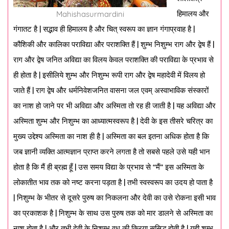
हिमालय और
Mahishasurmardini
गंगातट है | सद्भाव ही हिमालय है और चित् स्वरूप का ज्ञान गंगाप्रवाह है |
कौशिकी और कालिका पराविद्या और पराशक्ति हैं | शुम्भ निशुम्भ राग और द्वेष हैं |
राग और द्वेष जनित अविद्या का विलय केवल पराशक्ति की पराविद्या के प्रभाव से
ही होता है | इसीलिये शुम्भ और निशुम्भ रूपी राग और द्वेष महादेवी में विलय हो
जाते हैं | राग द्वेष और धर्मनिवेशजनित वासना जल एवम् अस्वाभाविक संस्कारों
का नाश हो जाने पर भी अविद्या और अस्मिता तो रह ही जाती है | यह अविद्या और
अस्मिता शुम्भ और निशुम्भ का आध्यात्मस्वरूप है | देवी के इस तीसरे चरित्र का
मुख्य उद्देश्य अस्मिता का नाश ही है | अस्मिता का बल इतना अधिक होता है कि
जब ज्ञानी व्यक्ति आत्मज्ञान प्राप्त करने लगता है तो सबसे पहले उसे यही भान
होता है कि मैं ही ब्रह्म हूँ | उस समय विद्या के प्रभाव से “मैं” इस अस्मिता के
लोकातीत भाव तक को नष्ट करना पड़ता है | तभी स्वस्वरूप का उदय हो पाता है
| निशुम्भ के भीतर से दूसरे पुरुष का निकलना और देवी का उसे रोकना इसी भाव
का प्रकाशक है | निशुम्भ के साथ उस पुरुष तक को मार डालने से अस्मिता का
नाश होता है | और तभी देवी के निशुम्भ वध की क्रिया सुसिद्ध होती है | यही शुम्भ