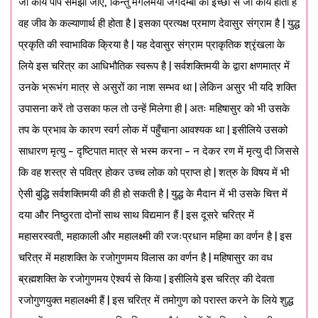
जो कार्य पाप समझा जाए, किन्तु मंगलमयी जगदम्बा की इच्छा से जो कार्य होता है
वह जीव के कल्याणार्थ ही होता है | इसका प्रत्यक्ष प्रमाण देवासुर संग्राम है | युद्ध
प्रकृति की स्वाभाविक क्रिया है | यह देवासुर संग्राम प्राकृतिक श्रृंखला के
लिये इस चरित्र का आधिभौतिक स्वरूप है | सर्वशक्तिमयी के द्वारा क्षणमात्र में
उनके भ्रूभंग मात्र से असुरों का नाश सम्भव था | लेकिन असुर भी यदि शक्ति
उपासना करें तो उसका फल तो उन्हें मिलेगा ही | अतः महिषासुर को भी उसके
तप के प्रभाव के कारण स्वर्ग लोक में पहुँचाना आवश्यक था | इसीलिये उसको
साधारण मृत्यु – दृष्टिपात मात्र से भस्म करना – न देकर रण में मृत्यु दी जिससे
कि वह शस्त्र से पवित्र होकर उच्च लोक को प्राप्त हो | शत्रु के विषय में भी
ऐसी बुद्धि सर्वशक्तिमयी की ही हो सकती है | युद्ध के मैदान में भी उसके चित्त में
दया और निष्ठुरता दोनों साथ साथ विद्यमान हैं | इस दूसरे चरित्र में
महासरस्वती, महाकाली और महालक्ष्मी की रजःप्रधान महिमा का वर्णन है | इस
चरित्र में महाशक्ति के रजोगुणमय विलास का वर्णन है | महिषासुर का वध
ब्रह्मशक्ति के रजोगुणमय ऐश्वर्य से किया | इसीलिये इस चरित्र की देवता
रजोगुणयुक्त महालक्ष्मी हैं | इस चरित्र में तमोगुण को परास्त करने के लिये शुद्ध