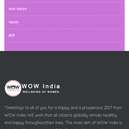
काव्य संकलन
नवरात्र
होली
“Greetings to all of you for a happy and a prosperous 2017 from
WOW India. WE wish that all citizens globally remain healthy
and happy throughouttheir lives. The main aim of WOW India is