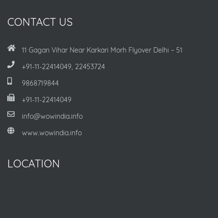
CONTACT US
11 Gagan Vihar Near Karkari Morh Flyover Delhi – 51
+91-11-22414049, 22453724
9868719844
+91-11-22414049
info@wowindia.info
www.wowindia.info
LOCATION