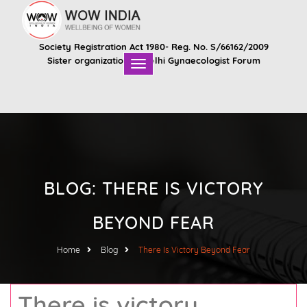
Society Registration Act 1980- Reg. No. S/66162/2009
Sister organization of
Delhi Gynaecologist Forum
BLOG: THERE IS VICTORY
BEYOND FEAR
Home
Blog
There Is Victory Beyond Fear
There is victory