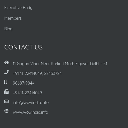
Executive Body
Members
Blog
CONTACT US
11 Gagan Vihar Near Karkari Morh Flyover Delhi – 51
+91-11-22414049, 22453724
9868719844
+91-11-22414049
info@wowindia.info
www.wowindia.info