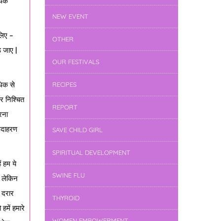
्थिक
NEW EVENT
लिए –
OTHER
ठ जाए |
OUR FESTIVALS
धिक से
RECIPES
र निश्चित
REPORT
करना
 उदाहरण
SAVE CHILD GIRL
SPIRITUAL DEVELOPMENT
ं हम ये
SWINE FLU
| लेकिन
ं दरार
THYROID
में हमारे
WOMEN EMPOWERMENT