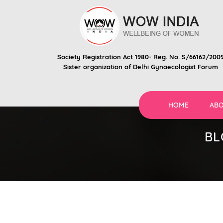
Society Registration Act 1980- Reg. No. S/66162/200
Sister organization of
Delhi Gynaecologist Forum
HOME
ABO
BL