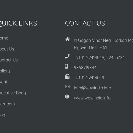
QUICK LINKS
CONTACT US
ome
11 Gagan Vihar Near Karkari M
Flyover Delhi – 51
bout Us
+91-11-22414049, 22453724
ontact Us
9868719844
allery
+91-11-22414049
vent
info@wowindia.info
xecutive Body
www.wowindia.info
embers
log