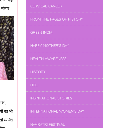
CERVICAL CANCER
| संसार
FROM THE PAGES OF HISTORY
GREEN INDIA
HAPPY MOTHER’S DAY
HEALTH AWARENESS
HISTORY
HOLI
INSPIRATIONAL STORIES
कें,
यों का भी
INTERNATIONAL WOMEN'S DAY
ी व्यक्ति
NAVRATRI FESTIVAL