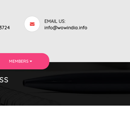
EMAIL US:
53724
info@wowindia.info
MEMBERS
ESS