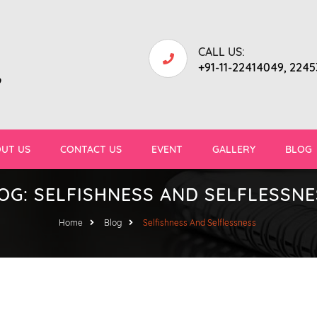
CALL US:
+91-11-22414049, 224
9
UT US
CONTACT US
EVENT
GALLERY
BLOG
OG: SELFISHNESS AND SELFLESSN
Home
Blog
Selfishness And Selflessness