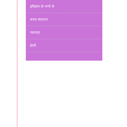
इतिहास के पन्नों से
काव्य संकलन
नवरात्र
होली