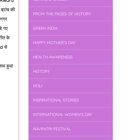
 Award
 ब्रांच की
FROM THE PAGES OF HISTORY
य नगर
खे गए
GREEN INDIA
गीत के
HAPPY MOTHER’S DAY
rd
से
HEALTH AWARENESS
 साथ हुआ
HISTORY
HOLI
INSPIRATIONAL STORIES
INTERNATIONAL WOMEN'S DAY
NAVRATRI FESTIVAL