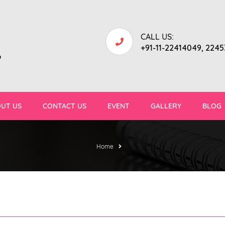
CALL US:
+91-11-22414049, 224
9
UT US
CONTACT US
EVENT
GALLERY
BLOG
Home