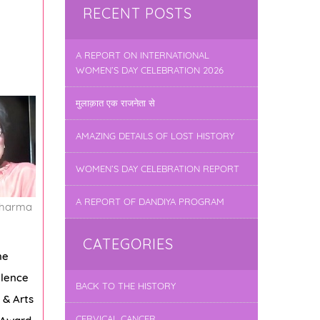
RECENT POSTS
A REPORT ON INTERNATIONAL
WOMEN’S DAY CELEBRATION 2026
मुलाक़ात एक राजनेता से
AMAZING DETAILS OF LOST HISTORY
WOMEN’S DAY CELEBRATION REPORT
A REPORT OF DANDIYA PROGRAM
Sharma
CATEGORIES
me
lence
BACK TO THE HISTORY
 & Arts
CERVICAL CANCER