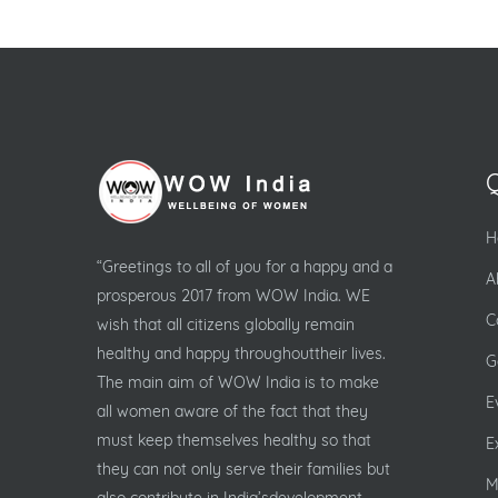
H
“Greetings to all of you for a happy and a
A
prosperous 2017 from WOW India. WE
C
wish that all citizens globally remain
healthy and happy throughouttheir lives.
G
The main aim of WOW India is to make
E
all women aware of the fact that they
must keep themselves healthy so that
E
they can not only serve their families but
M