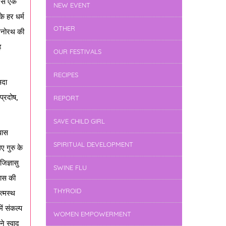
ं से एक
NEW EVENT
के हर धर्म
OTHER
 मनोरथ की
ह
OUR FESTIVALS
RECIPES
सदा
 प्रदोष,
REPORT
SAVE CHILD GIRL
वास
SPIRITUAL DEVELOPMENT
ए गुरु के
िज्ञासु
SWINE FLU
वास की
THYROID
त्मस्थ
ें संकल्प
WOMEN EMPOWERMENT
े स्वाद