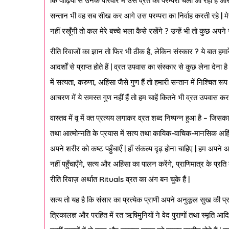
कि पीढ़ियों से उनके परिवार में उस व्रत की परम्परा चली आ रही है और
सन्तान भी वह सब सीख कर आगे उस परम्परा का निर्वाह करती रहे | मेरी ए
नहीं रखूँगी तो कल मेरे बच्चे भला कैसे रखेंगे ? उन्हें भी तो कुछ अपने 
रीति रिवाजों का ज्ञान तो फिर भी ठीक है, लेकिन संस्कार ? ये बात हमार
आदर्शों से प्राप्त होते हैं | व्रत उपवास का संस्कार से कुछ लेना दे
में सत्यता, करुणा, अहिंसा जैसे गुण हैं तो हमारी सन्तान में निश्चित रूप 
आचरण में ये समस्त गुण नहीं हैं तो हम चाहें कितने भी व्रत उपवास 
वास्तव में वृ में क्त प्रत्यय लगाकर व्रत शब्द निष्पन्न हुआ है – 
तथा आत्मोन्नति के प्रयास में सत्य तथा कायिक-वाचिक-मानसिक अहि
अपने शरीर को कष्ट पहुँचाएँ | हाँ संकल्प दृढ़ होना चाहिए | हम अपने अज
नहीं पहुँचाएँगे, सत्य और अहिंसा का पालन करेंगे, प्राणिमात्र के प्
रीति रिवाज़ अर्थात Rituals व्रत का अंग बन चुके हैं |
सत्य तो यह है कि संसार का प्रत्येक प्राणी अपने अनुकूल सुख की प्
त्रिकालज्ञ और परहित में रत ऋषिमुनियों ने वेद पुराणों तथा स्मृति आद