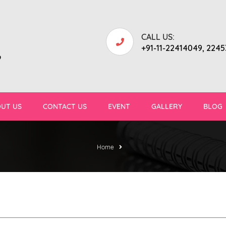
CALL US:
+91-11-22414049, 224
9
UT US
CONTACT US
EVENT
GALLERY
BLOG
Home