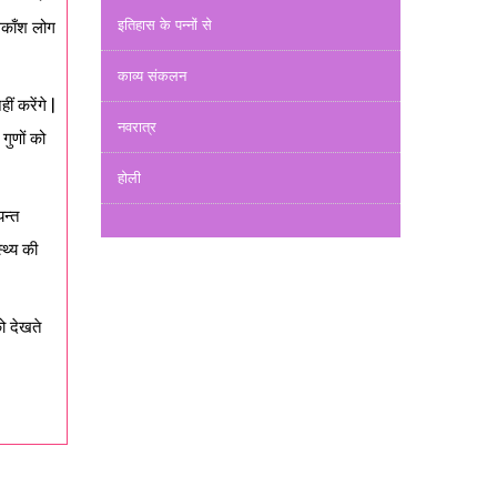
इतिहास के पन्नों से
िकाँश लोग
काव्य संकलन
ं करेंगे |
नवरात्र
गुणों को
होली
यन्त
्थ्य की
ो देखते