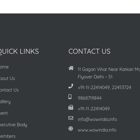
QUICK LINKS
CONTACT US
ome
11 Gagan Vihar Near Karkari M
Flyover Delhi – 51
bout Us
+91-11-22414049, 22453724
ontact Us
9868719844
allery
+91-11-22414049
vent
info@wowindia.info
xecutive Body
www.wowindia.info
embers