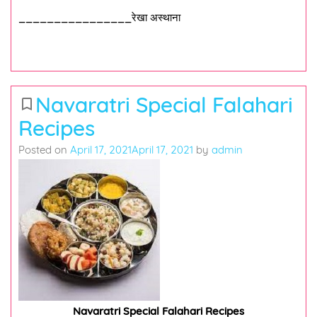
________________रेखा अस्थाना
Navaratri Special Falahari
bookmark_border
Recipes
Posted on
April 17, 2021
April 17, 2021
by
admin
Navaratri Special Falahari Recipes