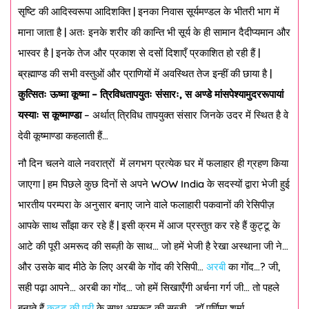
सृष्टि की आदिस्वरूपा आदिशक्ति | इनका निवास सूर्यमण्डल के भीतरी भाग में
माना जाता है | अतः इनके शरीर की कान्ति भी सूर्य के ही सामान दैदीप्यमान और
भास्वर है | इनके तेज और प्रकाश से दसों दिशाएँ प्रकाशित हो रही हैं |
ब्रह्माण्ड की सभी वस्तुओं और प्राणियों में अवस्थित तेज इन्हीं की छाया है |
कुत्सितः ऊष्मा कूष्मा – त्रिविधतापयुतः संसारः
,
स अण्डे मांसपेश्यामुदररूपायां
यस्याः स कूष्माण्डा
– अर्थात् त्रिविध तापयुक्त संसार जिनके उदर में स्थित है वे
देवी कूष्माण्डा कहलाती हैं…
नौ दिन चलने वाले नवरात्रों में लगभग प्रत्येक घर में फलाहार ही ग्रहण किया
जाएगा | हम पिछले कुछ दिनों से अपने WOW India के सदस्यों द्वारा भेजी हुई
भारतीय परम्परा के अनुसार बनाए जाने वाले फलाहारी पकवानों की रेसिपीज़
आपके साथ साँझा कर रहे हैं | इसी क्रम में आज प्रस्तुत कर रहे हैं कुट्टू के
आटे की पूरी अमरूद की सब्ज़ी के साथ… जो हमें भेजी है रेखा अस्थाना जी ने…
और उसके बाद मीठे के लिए अरबी के गोंद की रेसिपी…
अरबी
का गोंद…? जी,
सही पढ़ा आपने… अरबी का गोंद… जो हमें सिखाएँगी अर्चना गर्ग जी… तो पहले
बनाते हैं
कुट्टू की पूरी
के साथ अमरूद की सब्ज़ी… डॉ पूर्णिमा शर्मा…