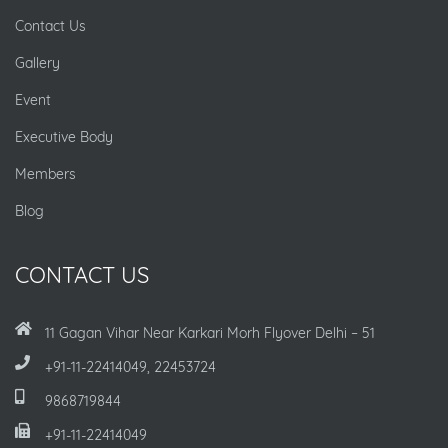
Contact Us
Gallery
Event
Executive Body
Members
Blog
CONTACT US
11 Gagan Vihar Near Karkari Morh Flyover Delhi – 51
+91-11-22414049, 22453724
9868719844
+91-11-22414049