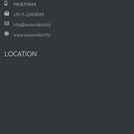
9868719844
+91-11-22414049
info@wowindia.info
www.wowindia.info
LOCATION