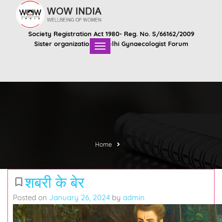
Society Registration Act 1980- Reg. No. S/66162/2009
Sister organization of
Delhi Gynaecologist Forum
Home
शबरी के बेर
bookmark_border
Posted on
January 26, 2024
by
admin