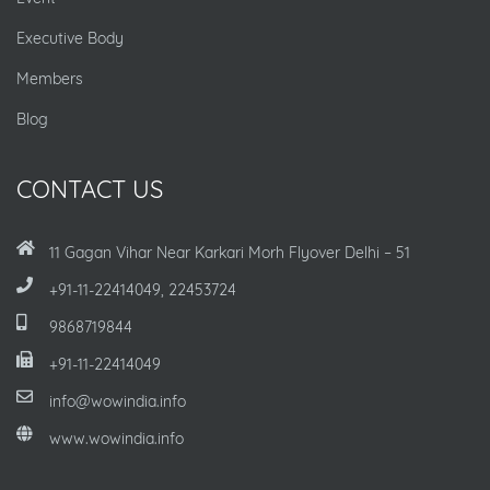
Executive Body
Members
Blog
CONTACT US
11 Gagan Vihar Near Karkari Morh Flyover Delhi – 51
+91-11-22414049, 22453724
9868719844
+91-11-22414049
info@wowindia.info
www.wowindia.info